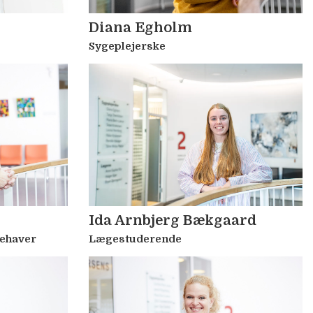
Diana Egholm
Sygeplejerske
Ida Arnbjerg Bækgaard
dehaver
Lægestuderende