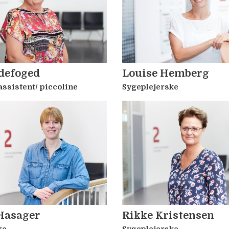
adefoged
Louise Hemberg
ssistent/ piccoline
Sygeplejerske
 Hasager
Rikke Kristensen