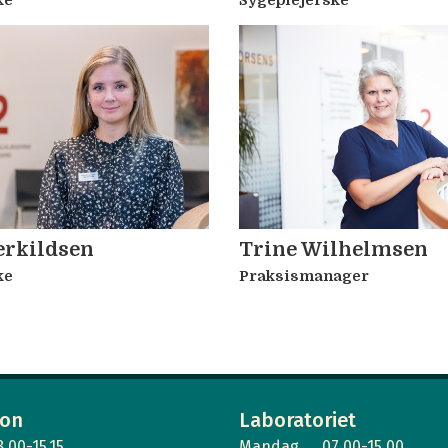
ke
Sygeplejerske
erkildsen
Trine Wilhelmsen
ke
Praksismanager
ion
Laboratoriet
8.00-15.15
Mandag
07.00-15.00