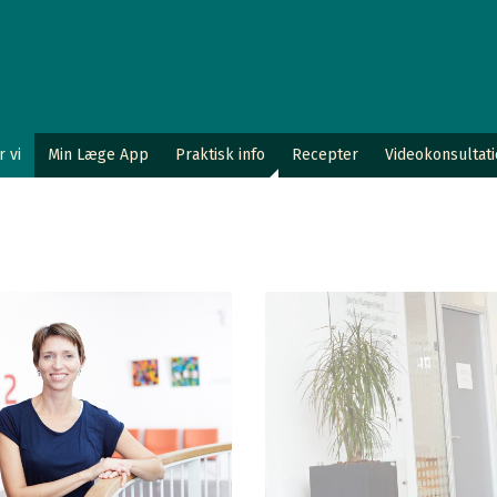
 vi
Min Læge App
Praktisk info
Recepter
Videokonsultat