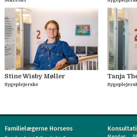
Sekretær
Sygeplejers
Stine Wisby Møller
Tanja Th
Sygeplejerske
Sygeplejers
Familielægerne Horsens
Konsultat
Mandag
0