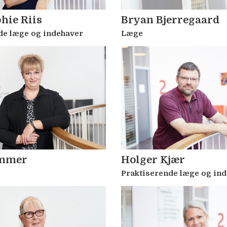
hie Riis
Bryan Bjerregaard
de læge og indehaver
Læge
ommer
Holger Kjær
Praktiserende læge og in