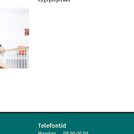
Sygeplejerske
Telefontid
Mandag
08.00-10.00