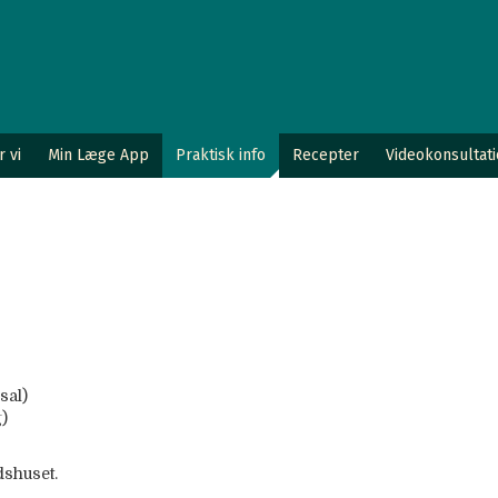
 vi
Min Læge App
Praktisk info
Recepter
Videokonsultat
sal)
)
dshuset.