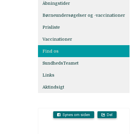
Åbningstider
Børneundersøgelser og -vaccinationer
Prisliste
Vaccinationer
Find os
SundhedsTeamet
Links
Aktindsigt
Synes om siden
Del