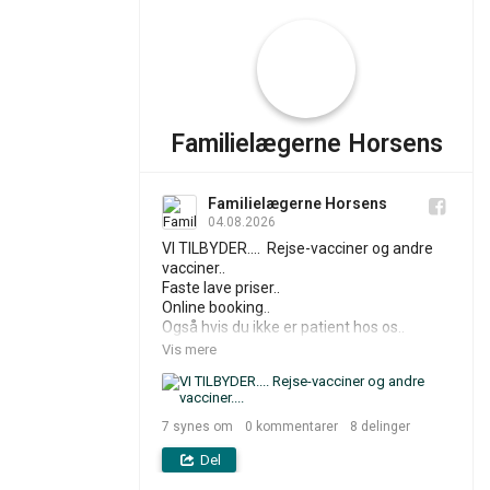
Familielægerne Horsens
Familielægerne Horsens
04.08.2026
VI TILBYDER....  Rejse-vacciner og andre 
vacciner..

Faste lave priser..

Online booking..

Også hvis du ikke er patient hos os..

Se mere på Vaccine.nu

Vis mere
Hilsen fra os i .... Familielægerne Horsens 
😃
7
synes om
0
kommentarer
8
delinger
Del